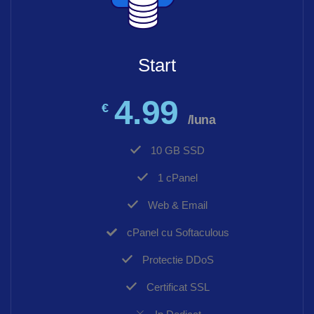
Start
4.99
€
/luna
10 GB SSD
1 cPanel
Web & Email
cPanel cu Softaculous
Protectie DDoS
Certificat SSL