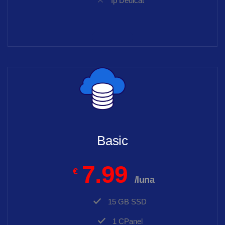
Ip Dedicat
Basic
7.99
€
/luna
15 GB SSD
1 CPanel