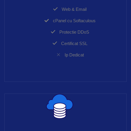
Web & Email
cPanel cu Softaculous
Protectie DDoS
Certificat SSL
Ip Dedicat