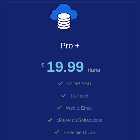
Pro +
19.99
€
/luna
50 GB SSD
1 cPanel
Web & Email
cPanel cu Softaculous
Protectie DDoS