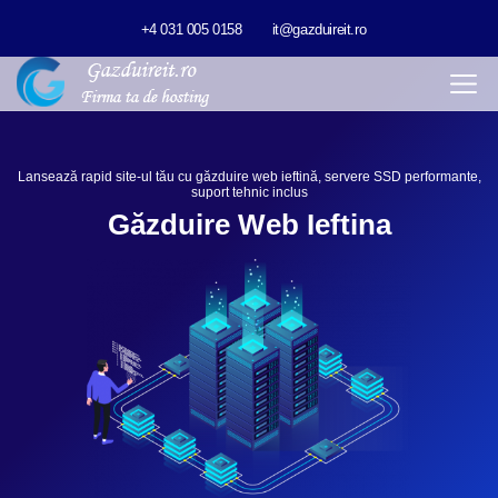
+4 031 005 0158
it@gazduireit.ro
Lansează rapid site-ul tău cu găzduire web ieftină, servere SSD performante,
suport tehnic inclus
Găzduire Web Ieftina