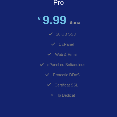
Pro
9.99
€
/luna
20 GB SSD
1 cPanel
Web & Email
cPanel cu Softaculous
Protectie DDoS
Certificat SSL
Ip Dedicat